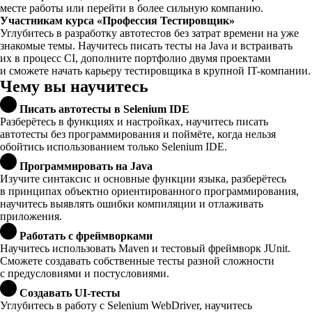
месте работы или перейти в более сильную компанию.
Участникам курса «Профессия Тестировщик»
Углубитесь в разработку автотестов без затрат времени на уже
знакомые темы. Научитесь писать тесты на Java и встраивать
их в процесс CI, дополните портфолио двумя проектами
и сможете начать карьеру тестировщика в крупной IT-компании.
Чему вы научитесь
Писать автотесты в Selenium IDE
Разберётесь в функциях и настройках, научитесь писать
автотесты без программирования и поймёте, когда нельзя
обойтись использованием только Selenium IDE.
Программировать на Java
Изучите синтаксис и основные функции языка, разберётесь
в принципах объектно ориентированного программирования,
научитесь выявлять ошибки компиляции и отлаживать
приложения.
Работать с фреймворками
Научитесь использовать Maven и тестовый фреймворк JUnit.
Сможете создавать собственные тесты разной сложности
с предусловиями и постусловиями.
Создавать UI-тесты
Углубитесь в работу с Selenium WebDriver, научитесь