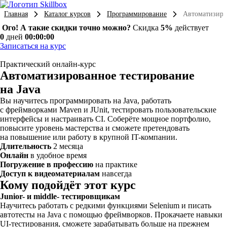
Главная
Каталог курсов
Программирование
Автоматизиров
Ого! А такие скидки точно можно?
Скидка
5%
действует
0
дней
00:00:00
Записаться на курс
Практический онлайн-курс
Автоматизиро­ван­ное тестирование
на Java
Вы научитесь программировать на Java, работать
с фреймворками Maven и JUnit, тестировать пользовательские
интерфейсы и настраивать CI. Соберёте мощное портфолио,
повысите уровень мастерства и сможете претендовать
на повышение или работу в крупной IT-компании.
Длительность
2 месяца
Онлайн
в удобное время
Погружение в профессию
на практике
Доступ к видеоматериалам
навсегда
Кому подойдёт этот курс
Junior- и middle- тестировщикам
Научитесь работать с редкими функциями Selenium и писать
автотесты на Java с помощью фреймворков. Прокачаете навыки
UI-тестирования, сможете зарабатывать больше на прежнем