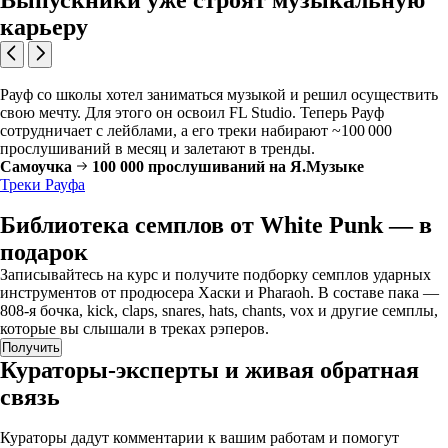
Выпускники уже строят музыкальную
карьеру
Рауф со школы хотел заниматься музыкой и решил осуществить
свою мечту. Для этого он освоил FL Studio. Теперь Рауф
сотрудничает с лейблами, а его треки набирают ~100 000
прослушиваний в месяц и залетают в тренды.
Самоучка
100 000 прослушиваний на Я.Музыке
Треки Рауфа
Библиотека семплов от White Punk — в
подарок
Записывайтесь на курс и получите подборку семплов ударных
инструментов от продюсера Хаски и Pharaoh. В составе пака —
808-я бочка, kick, claps, snares, hats, chants, vox и другие семплы,
которые вы слышали в треках рэперов.
Получить
Кураторы-эксперты и живая обратная
связь
Кураторы дадут комментарии к вашим работам и помогут