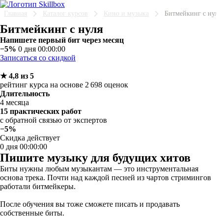
Главная
Каталог курсов
Кино и музыка
Битмейкинг с нул
Битмейкинг с нуля
Напишете первый бит через месяц
−5%
0 дня 00:00:00
Записаться со скидкой
★ 4,8 из 5
рейтинг курса на основе 2 698 оценок
Длительность
4 месяца
15 практических работ
с обратной связью от экспертов
−5%
Скидка действует
0 дня 00:00:00
Пишите музыку для будущих хитов
Биты нужны любым музыкантам — это инструментальная
основа трека. Почти над каждой песней из чартов стримингов
работали битмейкеры.
После обучения вы тоже сможете писать и продавать
собственные биты.