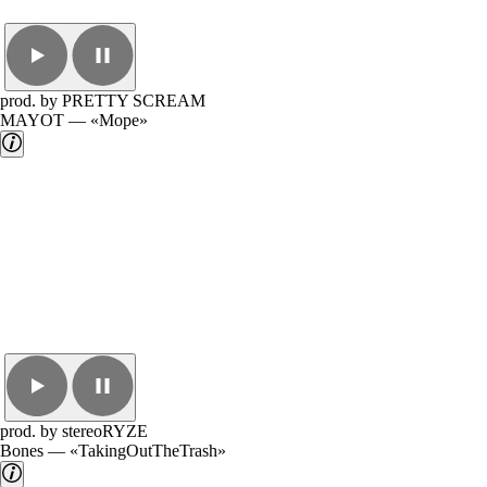
prod. by PRETTY SCREAM
MAYOT — «Море»
prod. by stereoRYZE
Bones — «TakingOutTheTrash»