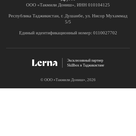
ООО «Такмили Дониш», ИНН 010104125
Республика Таджикистан, г. Душанбе, ул. Нисор Мухаммад
5/5
Единый идентификационный номер: 0110027702
Эксклюзивный партнер
Skillbox в Таджикистане
© ООО «Такмили Дониш»,
2026