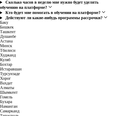
Сколько часов в неделю мне нужно будет уделять
обучению на платформе?
Кто будет мне помогать в обучении на платформе?
Действуют ли какие-нибудь программы рассрочки?
Баку
Бишкек
Ташкент
Душанбе
Астана
Минск
Тбилиси
Худжанд
Куляб
Бохтар
Истаравшан
Турсунзаде
Хорог
Вахдат
Алматы
Шымкент
Гомель
Бухара
Наманган
Самарканд
Тирасполь