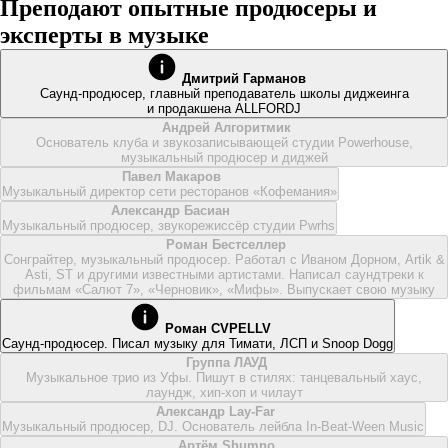
Преподают опытные продюсеры и
эксперты в музыке
Дмитрий Гарманов
Саунд-продюсер, главный преподаватель школы диджеинга
и продакшена ALLFORDJ
Андрей Алгоритмик
Основатель клуба и звукозаписывающей студии Powerhouse,
музыкальный продюсер и диджей
Павел Макаров
Музыкальный директор сети ресторанов «Кофемания»
Александр Басиан
Музыкальный продюсер, звукорежиссёр студии Pwrhs
Роман Бестселлер
Сонграйтер, музыкальный продюсер. Работал с Иваном Дорном, Artik &
Asti, ST и другими известными артистами. Написал саундтреки к
фильмам «Салют 7», «Черновик», «Мифы». Выпускает свою музыку
Роман CVPELLV
Саунд-продюсер. Писал музыку для Тимати, ЛСП и Snoop Dogg
Группа ЛАУД
Музыкальное трио из Уфы. Пишут в стилях: танцевальный хаус,
лаундж, хип-хоп и чилаут
Александр Lay-Far
Музыкальный продюсер, DJ. Основатель лейбла In-Beat-Ween Music
Артём Shumno