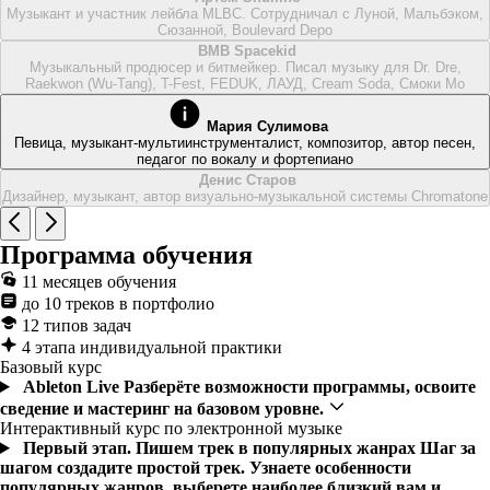
Музыкант и участник лейбла MLBC. Сотрудничал с Луной, Мальбэком,
Сюзанной, Boulevard Depo
BMB Spacekid
Музыкальный продюсер и битмейкер. Писал музыку для Dr. Dre,
Raekwon (Wu-Tang), T-Fest, FEDUK, ЛАУД, Cream Soda, Смоки Мо
Мария Сулимова
Певица, музыкант-мультиинструменталист, композитор, автор песен,
педагог по вокалу и фортепиано
Денис Старов
Дизайнер, музыкант, автор визуально-музыкальной системы Chromatone
Программа обучения
11 месяцев обучения
до 10 треков в портфолио
12 типов задач
4 этапа индивидуальной практики
Базовый курс
Ableton Live
Разберёте возможности программы, освоите
сведение и мастеринг на базовом уровне.
Интерактивный курс по электронной музыке
Первый этап. Пишем трек в популярных жанрах
Шаг за
шагом создадите простой трек. Узнаете особенности
популярных жанров, выберете наиболее близкий вам и