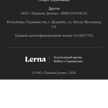
Другое
ООО «Такмили Дониш», ИНН 010104125
Республика Таджикистан, г. Душанбе, ул. Нисор Мухаммад
5/5
Единый идентификационный номер: 0110027702
Эксклюзивный партнер
Skillbox в Таджикистане
© ООО «Такмили Дониш»,
2026