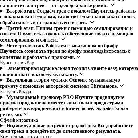
напишете свой трек — от идеи до аранжировки.
Второй этап. Создаём трек с вокалом
Научитесь работать
с вокальными семплами, самостоятельно записывать голос,
обрабатывать и встраивать его в трек.
Третий этап. Пишем треки с помощью семплирования и
синтеза
Научитесь создавать собственные звуки с помощью
семплирования и синтеза.
Четвёртый этап. Работаем с заказчиком по брифу
Научитесь создавать треки по брифу, взаимодействовать с
клиентом и работать с правками.
Курсы на выбор
Элементарная музыкальная теория
Освоите базу, которую
полезно знать каждому музыканту.
Визуальная теория музыки
Освоите музыкальную
грамоту с помощью авторской системы Chromatone.
Бонусный курс
Музыкальный продюсер PRO
Изучите продвинутые
приёмы продакшена вместе с опытными продюсерами,
разберётесь в юридических и бизнес-аспектах работы над
релизами.
Офлайн-практика
Индивидуальные встречи с продюсером
Вы доработаете
свои треки и доведёте их до качественного результата.
Командные стажировки