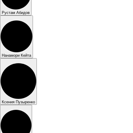
Рустам Абидов
Нанамори Кейта
Ксения Пузыренко