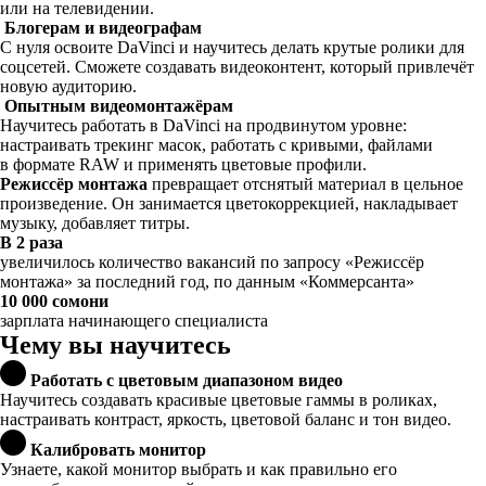
или на телевидении.
Блогерам и видеографам
С нуля освоите DaVinci и научитесь делать крутые ролики для
соцсетей. Сможете создавать видеоконтент, который привлечёт
новую аудиторию.
Опытным видеомонтажёрам
Научитесь работать в DaVinci на продвинутом уровне:
настраивать трекинг масок, работать с кривыми, файлами
в формате RAW и применять цветовые профили.
Режиссёр монтажа
превращает отснятый материал в цельное
произведение. Он занимается цветокоррекцией, накладывает
музыку, добавляет титры.
В 2 раза
увеличилось количество вакансий по запросу «Режиссёр
монтажа» за последний год, по данным «Коммерсанта»
10 000 сомони
зарплата начинающего специалиста
Чему вы научитесь
Работать с цветовым диапазоном видео
Научитесь создавать красивые цветовые гаммы в роликах,
настраивать контраст, яркость, цветовой баланс и тон видео.
Калибровать монитор
Узнаете, какой монитор выбрать и как правильно его