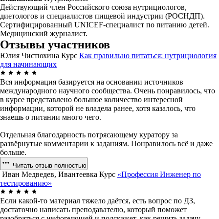
Действующий член Российского союза нутрициологов,
диетологов и специалистов пищевой индустрии (РОСНДП).
Сертифицированный UNICEF-специалист по питанию детей.
Медицинский журналист.
Отзывы участников
Юлия Чистюхина
Курс
Как правильно питаться: нутрициология
для начинающих
Вся информация базируется на основании источников
международного научного сообщества. Очень понравилось, что
в курсе представлено большое количество интересной
информации, которой не владела ранее, хотя казалось, что
знаешь о питании много чего.
Отдельная благодарность потрясающему куратору за
развёрнутые комментарии к заданиям. Понравилось всё и даже
больше.
Читать отзыв полностью
Иван Медведев, Ивантеевка
Курс
«Профессия Инженер по
тестированию»
Если какой-то материал тяжело даётся, есть вопрос по ДЗ,
достаточно написать преподавателю, который поможет
разобраться с информацией и подскажет, как решить задачу.