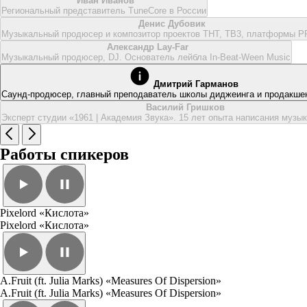
Иван Иванов
Региональный представитель TuneCore в России
Денис Дубовик
Музыкальный продюсер и композитор проектов ТНТ, ТВ3, платформы 
Александр Lay-Far
Музыкальный продюсер, DJ. Основатель лейбла In-Beat-Ween Music
Дмитрий Гарманов
Саунд-продюсер, главный преподаватель школы диджеинга и продакш
Василий Гришков
Эксперт студии «1961 | Академия Звука». 15 лет опыта написания музы
Работы спикеров
Pixelord «Кислота»
Pixelord «Кислота»
A.Fruit (ft. Julia Marks) «Measures Of Dispersion»
A.Fruit (ft. Julia Marks) «Measures Of Dispersion»