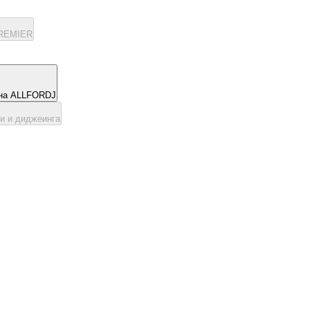
PREMIER
ена ALLFORDJ
ки и диджеинга