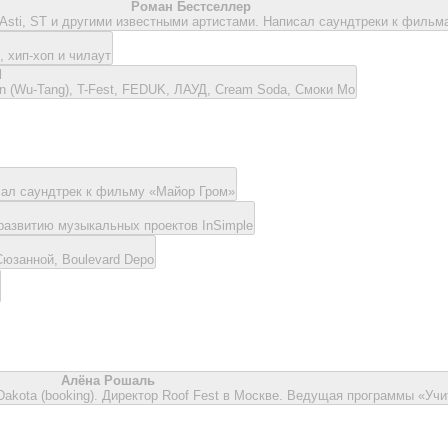
Роман Бестселлер
 Asti, ST и другими известными артистами. Написал саундтреки к филь
 хип-хоп и чилаут
d
n (Wu-Tang), T-Fest, FEDUK, ЛАУД, Cream Soda, Смоки Мо
исал саундтрек к фильму «Майор Гром»
 развитию музыкальных проектов InSimple
юзанной, Boulevard Depo
Алёна Рошаль
 Dakota (booking). Директор Roof Fest в Москве. Ведущая программы «У