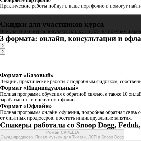
Собирайте портфолио
Практические работы пойдут в ваше портфолио и помогут найти
Скидки для участников курса
Все участники курса получают скидку до 20% на покупку и ар
3 формата: онлайн, консультации и офл
Формат «Базовый»
Лекции, практические работы с подробным фидбэком, собственны
Формат «Индивидуальный»
Полная программа обучения с обратной связью, а также 10 онла
зарабатывать, и оценят портфолио.
Формат «Офлайн»
Полная программа онлайн-обучения, подробная обратная связь 
от опытных продюсеров, посетить индивидуальные занятия.
Спикеры работали со Snoop Dogg, Feduk, 
Роман CVPELLV
Саунд-продюсер. Писал музыку для Тимати, ЛСП и Snoop Dogg