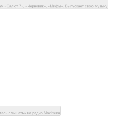
мам «Салют 7», «Черновик», «Мифы». Выпускает свою музыку
читесь слышать» на радио Maximum