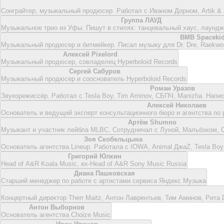
Сонграйтер, музыкальный продюсер. Работал с Иваном Дорном, Artik &
Группа ЛАУД
Музыкальное трио из Уфы. Пишут в стилях: танцевальный хаус, лаундж,
BMB Spaceki
Музыкальный продюсер и битмейкер. Писал музыку для Dr. Dre, Raekwo
Алексей Pixelord
Музыкальный продюсер, совладелец Hyperboloid Records
Сергей Сабуров
Музыкальный продюсер и сооснователь Hyperboloid Records
Роман Уразов
Звукорежиссёр. Работал с Tesla Boy, Tim Aminov, СБПЧ, Manizha. Нап
Алексей Николаев
Основатель и ведущий эксперт консультационного бюро и агентства по
Артём Shumno
Музыкант и участник лейбла MLBC. Сотрудничал с Луной, Мальбэком, С
Зоя Скобельцына
Основатель агентства Lineup. Работала с IOWA, Animal ДжаZ, Tesla Boy
Григорий Юлкин
Head of A&R Koala Music, ex-Head of A&R Sony Music Russia
Диана Пашковская
Старший менеджер по работе с артистами сервиса Яндекс Музыка
Концертный директор Therr Maitz, Антон Лаврентьев, Тим Аминов, Рита
Антон Выборнов
Основатель агентства Choize Music