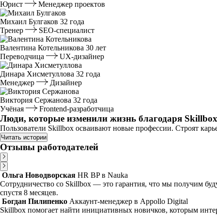
Юрист
Менеджер проектов
Михаил Булгаков
32 года
Тренер
SEO-специалист
Валентина Котельникова
30 лет
Переводчица
UX-дизайнер
Динара Хисметуллова
32 года
Менеджер
Дизайнер
Виктория Сержанова
32 года
Учёная
Frontend-разработчица
Люди, которые изменили жизнь благодаря Skillbo
Пользователи Skillbox осваивают новые профессии. Строят карье
Читать истории
Отзывы работодателей
Ольга Новодворская
HR BP в Nauka
Сотрудничество со Skillbox — это гарантия, что мы получим б
спустя 8 месяцев.
Богдан Пилипенко
Аккаунт-менеджер в Appollo Digital
Skillbox помогает найти инициативных новичков, которым инте