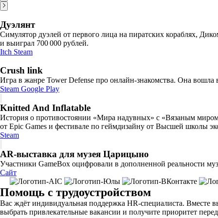
Дуэлянт
Симулятор дуэлей от первого лица на пиратских кораблях, Диком
и выиграл 700 000 рублей.
Itch
Steam
Crush link
Игра в жанре Tower Defense про онлайн-знакомства. Она вошла 
Steam
Google Play
Knitted And Inflatable
История о противостоянии «Мира надувных» с «Вязаным миром»
от Epic Games и фестивале по геймдизайну от Высшей школы э
Steam
AR-выставка для музея Царицыно
Участники GameBox оцифровали в дополненной реальности музей
Сайт
Помощь с трудоустройством
Вас ждёт индивидуальная поддержка HR-специалиста. Вместе вы
выбрать привлекательные вакансии и получите приоритет перед