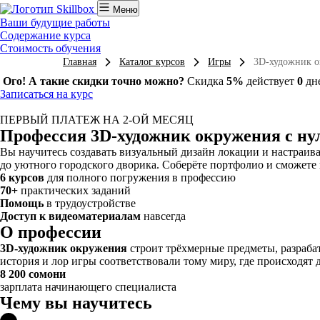
Меню
Ваши будущие работы
Содержание курса
Стоимость обучения
Главная
Каталог курсов
Игры
3D-художник о
Ого! А такие скидки точно можно?
Скидка
5%
действует
0
дн
Записаться на курс
ПЕРВЫЙ ПЛАТЕЖ НА 2-ОЙ МЕСЯЦ
Профессия 3D-художник окружения с ну
Вы научитесь создавать визуальный дизайн локации и настраиват
до уютного городского дворика. Соберёте портфолио и сможете н
6 курсов
для полного погружения в профессию
70+
практических заданий
Помощь
в трудоустройстве
Доступ к видеоматериалам
навсегда
О профессии
3D-художник окружения
строит трёхмерные предметы, разрабат
история и лор игры соответствовали тому миру, где происходят 
8 200 сомони
зарплата начинающего специалиста
Чему вы научитесь