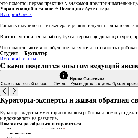
Что помогло: первая практика у знакомой предпринимательницы
Управляющий в салоне
Помощник бухгалтера
История Олега
Раньше: выучился на инженера и решил получить финансовые зн
В итоге: устроился на работу бухгалтером ещё до конца курса, п
Что помогло: активное обучение на курсе и готовность пробоват
Студент
Бухгалтер
История Никиты
С вами поделится опытом ведущий эксп
Ирина Смыслина
Стаж в налоговой сфере — 25+ лет. Руководитель отдела бухгалтерско
Кураторы-эксперты и живая обратная с
Кураторы дадут комментарии к вашим работам и помогут сделать
и вдохновлять на развитие.
Помогаем разобраться и справиться