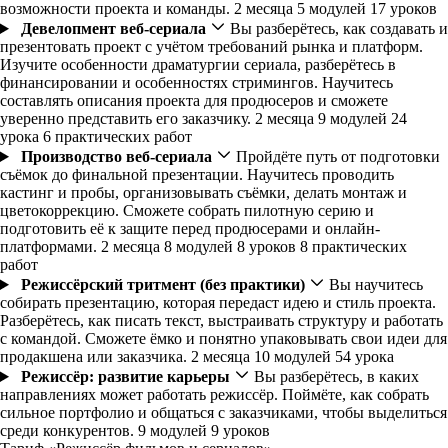
возможности проекта и команды.
2 месяца
5 модулей
17 уроков
Девелопмент веб-сериала
Вы разберётесь, как создавать и
презентовать проект с учётом требований рынка и платформ.
Изучите особенности драматургии сериала, разберётесь в
финансировании и особенностях стримингов. Научитесь
составлять описания проекта для продюсеров и сможете
уверенно представить его заказчику.
2 месяца
9 модулей
24
урока
6 практических работ
Производство веб-сериала
Пройдёте путь от подготовки
съёмок до финальной презентации. Научитесь проводить
кастинг и пробы, организовывать съёмки, делать монтаж и
цветокоррекцию. Сможете собрать пилотную серию и
подготовить её к защите перед продюсерами и онлайн-
платформами.
2 месяца
8 модулей
8 уроков
8 практических
работ
Режиссёрский тритмент (без практики)
Вы научитесь
собирать презентацию, которая передаст идею и стиль проекта.
Разберётесь, как писать текст, выстраивать структуру и работать
с командой. Сможете ёмко и понятно упаковывать свои идеи для
продакшена или заказчика.
2 месяца
10 модулей
54 урока
Режиссёр: развитие карьеры
Вы разберётесь, в каких
направлениях может работать режиссёр. Поймёте, как собрать
сильное портфолио и общаться с заказчиками, чтобы выделиться
среди конкурентов.
9 модулей
9 уроков