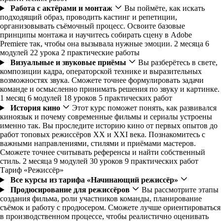
Работа с актёрами и монтаж
Вы поймёте, как искать
подходящий образ, проводить кастинг и репетиции,
организовывать съёмочный процесс. Освоите базовые
принципы монтажа и научитесь собирать сцену в Adobe
Premiere так, чтобы она вызывала нужные эмоции.
2 месяца
6
модулей
22 урока
2 практические работы
Визуальные и звуковые приёмы
Вы разберётесь в свете,
композиции кадра, операторской технике и выразительных
возможностях звука. Сможете точнее формулировать задачи
команде и осмысленно принимать решения по звуку и картинке.
1 месяц
6 модулей
18 уроков
5 практических работ
История кино
Этот курс поможет понять, как развивался
киноязык и почему современные фильмы и сериалы устроены
именно так. Вы проследите историю кино от первых опытов до
работ топовых режиссёров XX и XXI века. Познакомитесь с
важными направлениями, стилями и приёмами мастеров.
Сможете точнее считывать референсы и найти собственный
стиль.
2 месяца
9 модулей
30 уроков
9 практических работ
Тариф «Режиссёр»
Все курсы из тарифа «Начинающий режиссёр»
Продюсирование для режиссёров
Вы рассмотрите этапы
создания фильма, роли участников команды, планирование
съёмок и работу с продюсером. Сможете лучше ориентироваться
в производственном процессе, чтобы реалистично оценивать