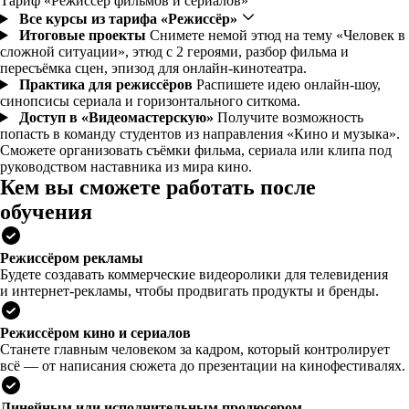
Тариф «Режиссёр фильмов и сериалов»
Все курсы из тарифа «Режиссёр»
Итоговые проекты
Снимете немой этюд на тему «Человек в
сложной ситуации», этюд с 2 героями, разбор фильма и
пересъёмка сцен, эпизод для онлайн-кинотеатра.
Практика для режиссёров
Распишете идею онлайн-шоу,
синопсисы сериала и горизонтального ситкома.
Доступ в «Видеомастерскую»
Получите возможность
попасть в команду студентов из направления «Кино и музыка».
Сможете организовать съёмки фильма, сериала или клипа под
руководством наставника из мира кино.
Кем вы сможете работать после
обучения
Режиссёром рекламы
Будете создавать коммерческие видеоролики для телевидения
и интернет-рекламы, чтобы продвигать продукты и бренды.
Режиссёром кино и сериалов
Станете главным человеком за кадром, который контролирует
всё — от написания сюжета до презентации на кинофестивалях.
Линейным или исполнительным продюсером