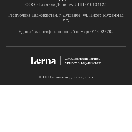
ООО «Такмили Дониш», ИНН 010104125
Республика Таджикистан, г. Душанбе, ул. Нисор Мухаммад
5/5
Единый идентификационный номер: 0110027702
Эксклюзивный партнер
Skillbox в Таджикистане
© ООО «Такмили Дониш»,
2026