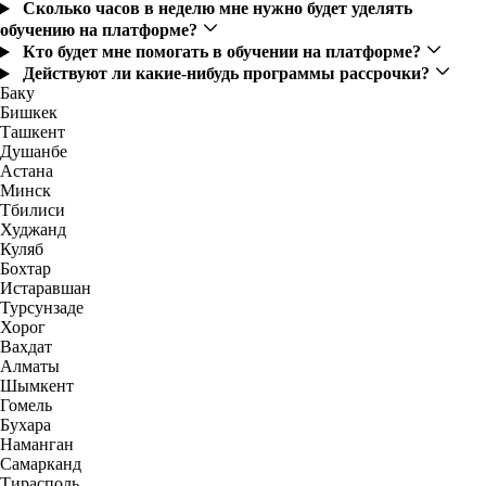
Сколько часов в неделю мне нужно будет уделять
обучению на платформе?
Кто будет мне помогать в обучении на платформе?
Действуют ли какие-нибудь программы рассрочки?
Баку
Бишкек
Ташкент
Душанбе
Астана
Минск
Тбилиси
Худжанд
Куляб
Бохтар
Истаравшан
Турсунзаде
Хорог
Вахдат
Алматы
Шымкент
Гомель
Бухара
Наманган
Самарканд
Тирасполь