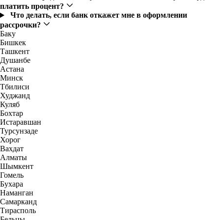
платить процент?
Что делать, если банк откажет мне в оформлении
рассрочки?
Баку
Бишкек
Ташкент
Душанбе
Астана
Минск
Тбилиси
Худжанд
Куляб
Бохтар
Истаравшан
Турсунзаде
Хорог
Вахдат
Алматы
Шымкент
Гомель
Бухара
Наманган
Самарканд
Тирасполь
Бельцы