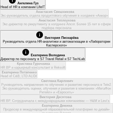
Ангелина Гуз
Head of HR в компании LifeIT
Анастасия Свешникова
Экс-руководитель отдела продуктового обучения в холдинге «Анкор»
Анастасия Теплоухова
Экс-директор по рекрутменту в холдинге Ancor. Более 15 лет в сфере
подбора персонала
Виктория Пискарёва
Руководитель отдела HR-аналитики и автоматизации в «Лаборатории
Касперского»
Екатерина Володина
Директор по персоналу в S7 Travel Retail и S7 TechLab
Кристина Гурочкина
HR BP и карьерный консультант в Reksoft
Екатерина Потапенко
Head of C&B, LTD ALIDI
Светлана Карлович
Руководитель направления по обучению и развитию персонала в Tele2.
Экс-руководитель оценки, обучения и развития в компаниях «МегаФон
Ритейл» и «Евросеть»
Виктория Десятова
HR BP. Сотрудничала с международными компаниями — H&M и Levi’s
Екатерина Демина
Продюсер в международной образовательной платформе по дизайн-