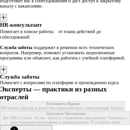
подготовит вас к собеседованиям и даст доступ к закрытому
каналу с вакансиями.
HR-консультант
Помогает в поиске работы: от плана действий до
собеседований
Служба заботы
поддержит в решении всех технических
вопросов. Например, поможет установить лицензионные
программы или объяснит, как работать с учебной платформой.
Служба заботы
Помогает с вопросами по платформе и прохождению курса
Эксперты — практики из разных
отраслей
Елизавета Юдина
HR-бизнес-партнёр в агентстве маркетинговых коммуникаций Journey.
Светлана Прохорова
Экс-HRD в Levi’s. 18 лет опыта в управлении персоналом. Работала с
иностранными компаниями в фармокологии, IT и fashion retail