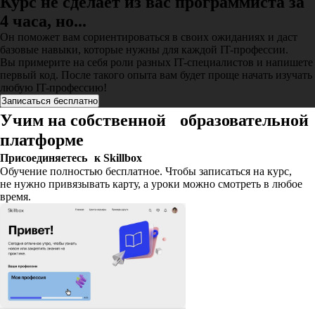
Курс не сделает из вас программиста за
4 часа, но...
Он поможет вам сориентироваться в своих ожиданиях и даст
базовые навыки, которые нужны для каждой IT-профессии.
Вы примерите на себя роли разных IT-специалистов и напишете
первый код. После такого опыта вам будет проще начать изучать
любую IT-профессию!
Записаться бесплатно
Учим на собственной образовательной
платформе
Присоединяетесь к Skillbox
Обучение полностью бесплатное. Чтобы записаться на курс,
не нужно привязывать карту, а уроки можно смотреть в любое
время.