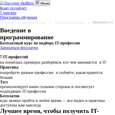
Меню
Кому подойдет
5 причин
Программа обучения
Главная
Каталог курсов
Программирование
Введение ­в п
Введение в
программирование
Бесплатный курс по подбору IT-профессии
Записаться бесплатно
7 IT-профессий
на понятных примерах разберёмся, кто чем занимается в IT
Практика
попробуете разные профессии и поймёте, какая нравится
больше
Тест
проанализирует ваши сильные стороны и посоветует
подходящие IT-профессии
Бесплатно
курс можно пройти в любое время — все видео и практика
доступны вам навсегда
Лучшее время, чтобы получить IT-