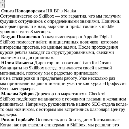
Ольга Новодворская
HR BP в Nauka
Сотрудничество со Skillbox — это гарантия, что мы получим
будущих сотрудников с определёнными знаниями. Новички,
которые пришли к нам, выросли и приблизились к middle-
уровню спустя 8 месяцев.
Богдан Пилипенко
Аккаунт-менеджер в Appollo Digital
Skillbox помогает найти инициативных новичков, которым
интересны простые, но ценные задачи. После прохождения
курсов ребята выходят со структурированными, свежими
знаниями по дисциплинам.
Юлия Ильяева
Директор по развитию Team for Dream
Кандидаты из Skillbox всегда отличаются своей высокой
мотивацией, поэтому мы с радостью приглашаем
их на стажировки и предлагаем работу. Уже несколько раз
мы принимали на junior-позиции участников курса «Профессия
Event-менеджер».
Максим Зубцов
Директор по маркетингу в Checkroi
Skillbox подбирает кандидатов с горящими глазами и желанием
развиваться. Например, руководитель нашего SEO-отдела когда-
то был новичком, с которым мы встретились благодаря Центру
карьеры.
Роман Горбачёв
Основатель дизайн-студии «Логомашина»
Когда нас пригласили спикерами в Skillbox, мы решили: это