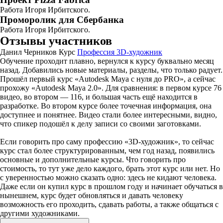
Работа Игоря Ирбитского.
Проморолик для Сбербанка
Работа Игоря Ирбитского.
Отзывы участников
Данил Черников
Курс
Профессия 3D-художник
Обучение проходит плавно, вернулся к курсу буквально месяц
назад. Добавились новые материалы, разделы, что только радует.
Прошёл первый курс «Autodesk Maya с нуля до PRO», а сейчас
прохожу «Autodesk Maya 2.0». Для сравнения: в первом курсе 76
видео, во втором — 116, и большая часть ещё находится в
разработке. Во втором курсе более точечная информация, она
доступнее и понятнее. Видео стали более интересными, видно,
что спикер подошёл к делу записи со своими заготовками.
Если говорить про саму профессию «3D-художник», то сейчас
курс стал более структурированным, чем год назад, появились
основные и дополнительные курсы. Что говорить про
стоимость, то тут уже дело каждого, брать этот курс или нет. Но
с уверенностью можно сказать одно: здесь не кидают человека.
Даже если он купил курс в прошлом году и начинает обучаться в
нынешнем, курс будет обновляться и давать человеку
возможность его проходить, сдавать работы, а также общаться с
другими художниками.