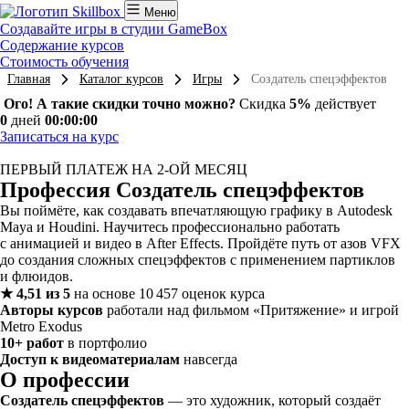
Меню
Создавайте игры в студии GameBox
Содержание курсов
Стоимость обучения
Главная
Каталог курсов
Игры
Создатель спецэффектов
Ого! А такие скидки точно можно?
Скидка
5%
действует
0
дней
00:00:00
Записаться на курс
ПЕРВЫЙ ПЛАТЕЖ НА 2-ОЙ МЕСЯЦ
Профессия Создатель спецэффектов
Вы поймёте, как создавать впечатляющую графику в Autodesk
Maya и Houdini. Научитесь профессионально работать
с анимацией и видео в After Effects. Пройдёте путь от азов VFX
до создания сложных спецэффектов с применением партиклов
и флюидов.
★ 4,51 из 5
на основе 10 457 оценок курса
Авторы курсов
работали над фильмом «Притяжение» и игрой
Metro Exodus
10+ работ
в портфолио
Доступ к видеоматериалам
навсегда
О профессии
Создатель спецэффектов
— это художник, который создаёт