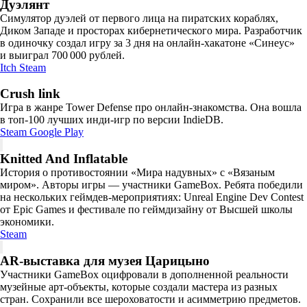
Дуэлянт
Симулятор дуэлей от первого лица на пиратских кораблях,
Диком Западе и просторах кибернетического мира. Разработчик
в одиночку создал игру за 3 дня на онлайн-хакатоне «Синеус»
и выиграл 700 000 рублей.
Itch
Steam
Crush link
Игра в жанре Tower Defense про онлайн-знакомства. Она вошла
в топ-100 лучших инди-игр по версии IndieDB.
Steam
Google Play
Knitted And Inflatable
История о противостоянии «Мира надувных» с «Вязаным
миром». Авторы игры — участники GameBox. Ребята победили
на нескольких геймдев-мероприятиях: Unreal Engine Dev Contest
от Epic Games и фестивале по геймдизайну от Высшей школы
экономики.
Steam
AR-выставка для музея Царицыно
Участники GameBox оцифровали в дополненной реальности
музейные арт-объекты, которые создали мастера из разных
стран. Сохранили все шероховатости и асимметрию предметов.