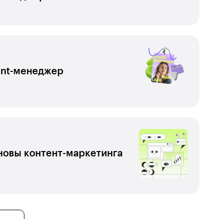
ent-менеджер
новы контент-маркетинга