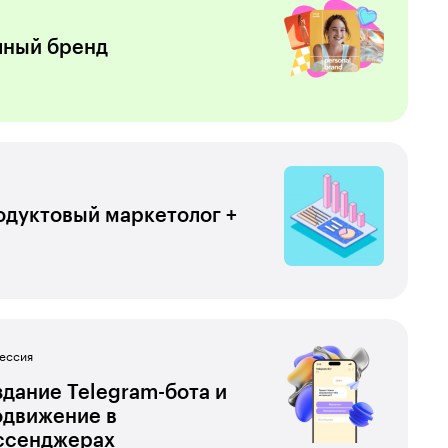
чный бренд
дуктовый маркетолог +
ессия
дание Telegram-бота и
одвижение в
ссенджерах