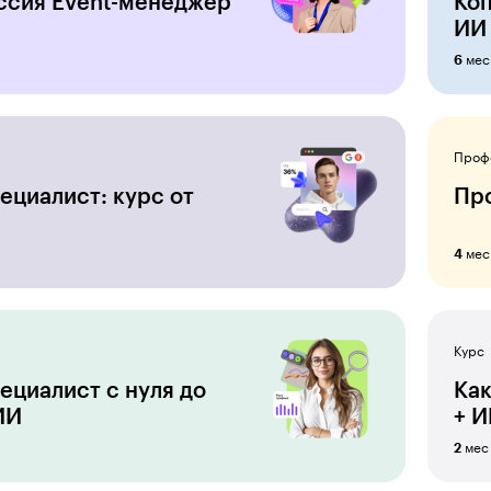
сия Event-менеджер
Коп
ИИ
мес
6
Проф
ециалист: курс от
Пр
мес
4
Курс
ециалист c нуля до
Как
ИИ
+ 
мес
2