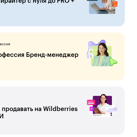
ирайтер с нуля до PRO +
ессия
офессия Бренд-менеджер
 продавать на Wildberries
ИИ