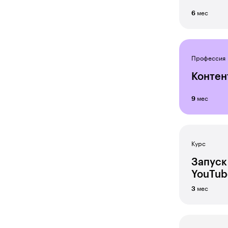
Дизайнер одежды
мес
6
Дизайнер-декоратор
Директор по продажам
Профессия
Директор школы
Контен
Естественные науки
мес
Звукорежиссер
9
Интернет-маркетолог
Исследователь искусственного
Курс
интеллекта
Запуск
Кино и видео оператор
YouTub
Композитор
мес
3
Контент-маркетолог
Концепт-художник