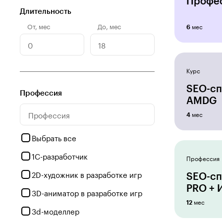
Профес
Длительность
От
,
мес
До
,
мес
мес
6
Курс
SEO-сп
Профессия
AMDG
мес
4
Выбрать все
1С-разработчик
Профессия
2D-художник в разработке игр
SEO-сп
PRO + 
3D-аниматор в разработке игр
мес
12
3d-моделлер