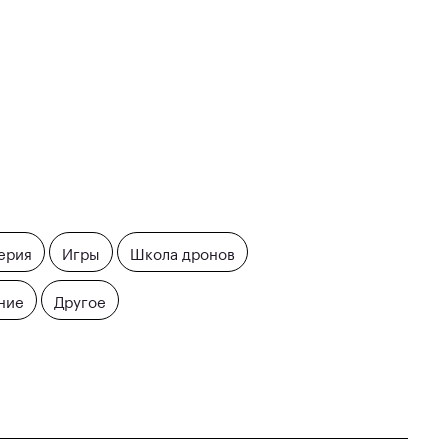
ерия
Игры
Школа дронов
ние
Другое