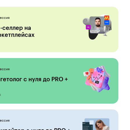
ессия
-селлер на
ркетплейсах
ессия
гетолог с нуля до PRO +
с
ессия