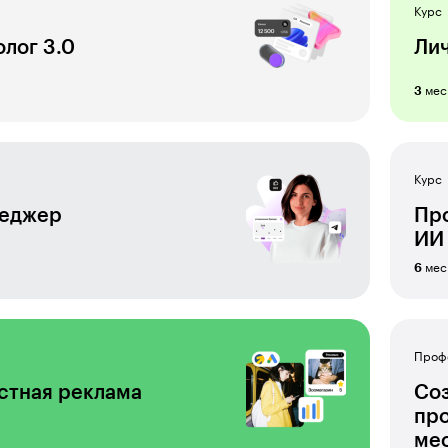
Курс
олог 3.0
Ли
мес
3
Курс
неджер
Про
ИИ
мес
6
Проф
стная реклама
Соз
пр
ме