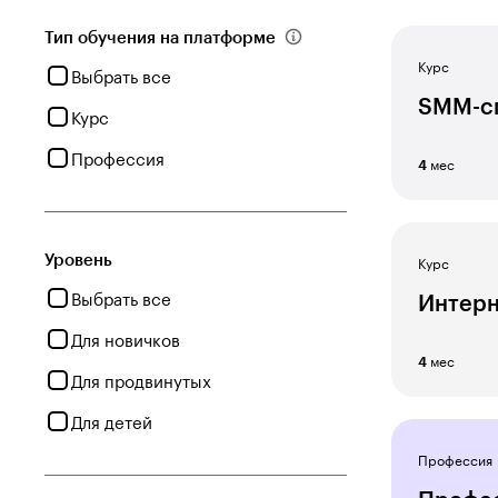
Тип обучения на платформе
Курс
Выбрать все
SMM-с
Курс
Профессия
мес
4
Уровень
Курс
Выбрать все
Интерн
Для новичков
мес
4
Для продвинутых
Для детей
Профессия