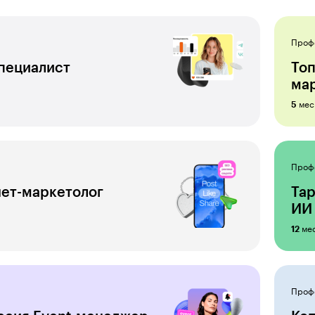
Проф
пециалист
Топ
ма
мес
5
Проф
ет-маркетолог
Тар
ИИ
ме
12
Проф