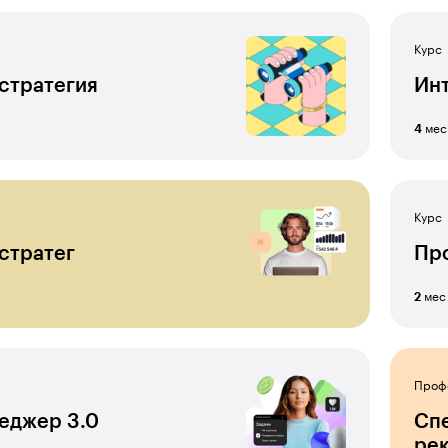
Курс
-стратегия
Ин
мес
4
Курс
-стратег
Про
мес
2
Проф
еджер 3.0
Спе
ре