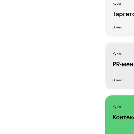
Курс
Копирайтер
Таргет
Креатив
мес
3
Курсы для саморазвития
Ландшафтный дизайнер
Маркетолог e-commerce
Курс
Маркетолог-аналитик
PR-ме
Менеджер по обучению и
мес
развитию персонала
3
Менеджер проектов
Менеджмент и аналитика
Курс
Онлайн-преподаватель
Контек
Операционный менеджер