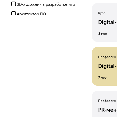
3D-художник в разработке игр
Курс
Архитектор ПО
Digital
Бизнес-аналитик
Бухгалтер
мес
3
Веб-дизайнер
Веб-разработчик
Профессия
Геймдизайнер
Digital
Графический дизайнер
мес
7
Гуманитарные науки
Дизайнер интерьеров
Дизайнер мебели
Профессия
PR-мен
Дизайнер на фрилансе