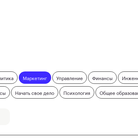
литика
Маркетинг
Управление
Финансы
Инжен
йсы
Начать свое дело
Психология
Общее образова