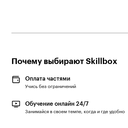
Кибербезопасности
Специалист по контекстной
рекламе
Спорт
Спортивный менеджер
Сценарист
Почему выбирают Skillboх
Сценарист видеоигр
Таргетолог
Оплата частями
Тестировщик ПО
Учись без ограничений
Управляющий
Обучение онлайн 24/7
Финансовый аналитик
Занимайся в своем темпе, когда и где удобно
Финансовый менеджер
Финансы и бухгалтерия