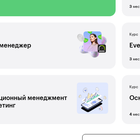
мес
3
Курс
-менеджер
Ev
мес
3
Курс
ционный менеджмент
Ос
етинг
мес
4