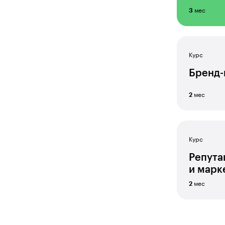
Предприниматель
мес
3
Продуктовый аналитик
Продюсер
Курс
Разработчик игр
Бренд
Разработчик VR&AR
Редактор
мес
2
Режиссёр монтажа
Репутационный маркетолог
Курс
Ретушер
Репута
Системный администратор
и марк
мес
2
Создатель спецэффектов
Специалист по видеомонтажу
Специалист по