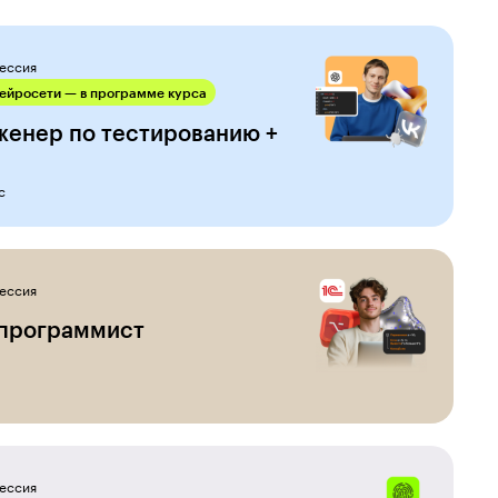
ессия
ейросети — в программе курса
женер по тестированию +
с
ессия
-программист
ессия