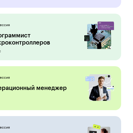
ессия
ограммист
роконтролле­ров
с
ессия
ерационный менеджер
ессия