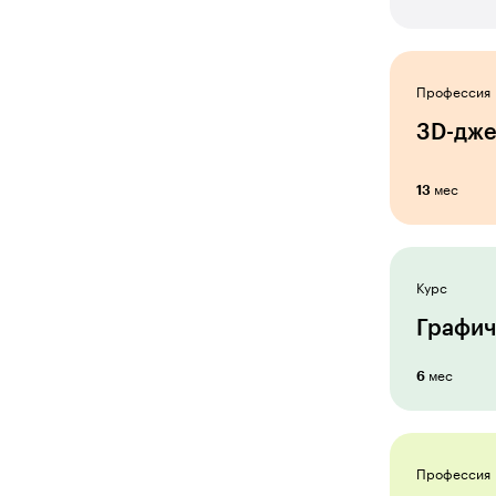
Копирайтер
Креатив
Профессия
Курсы для саморазвития
3D-дже
Ландшафтный дизайнер
мес
Маркетолог e-commerce
13
Маркетолог-аналитик
Менеджер по обучению и
Курс
развитию персонала
Графич
Менеджер проектов
Менеджмент и аналитика
мес
6
Онлайн-преподаватель
Операционный менеджер
Профессия