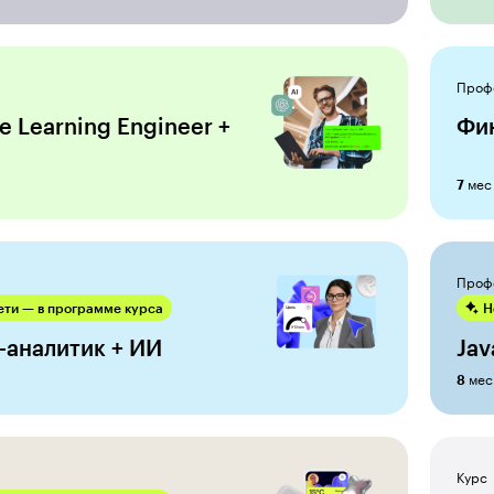
Проф
e Learning Engineer +
Фи
мес
7
Проф
ти — в программе курса
Н
-аналитик + ИИ
Jav
мес
8
Курс