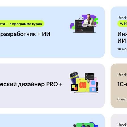
Проф
ти — в программе курса
Н
-разработчик + ИИ
Ин
ИИ
ме
10
Проф
еский дизайнер PRO +
1С
мес
8
Проф