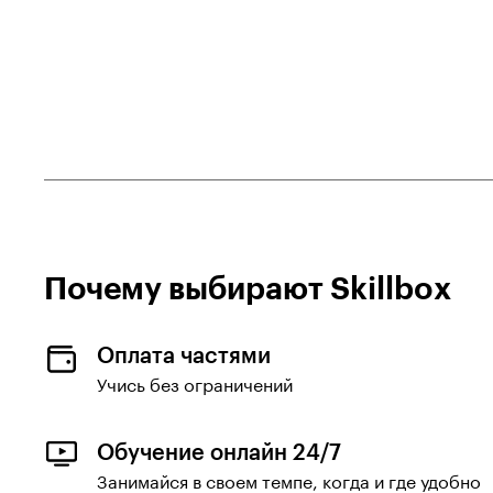
Кибербезопасности
Специалист по контекстной
рекламе
Спорт
Спортивный менеджер
Сценарист
Сценарист видеоигр
Почему выбирают Skillboх
Таргетолог
Тестировщик ПО
Оплата частями
Управляющий
Учись без ограничений
Финансовый аналитик
Финансовый менеджер
Обучение онлайн 24/7
Занимайся в своем темпе, когда и где удобно
Финансы и бухгалтерия