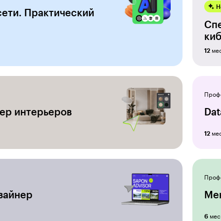
Н
ети. Практический
Сп
киб
ме
12
Проф
ер интерьеров
Dat
ме
12
Проф
зайнер
Ме
мес
6