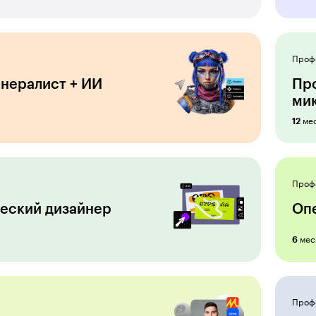
Проф
нералист + ИИ
Пр
мик
ме
12
Проф
еский дизайнер
Оп
мес
6
Проф