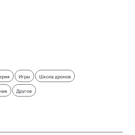
ерия
Игры
Школа дронов
ние
Другое