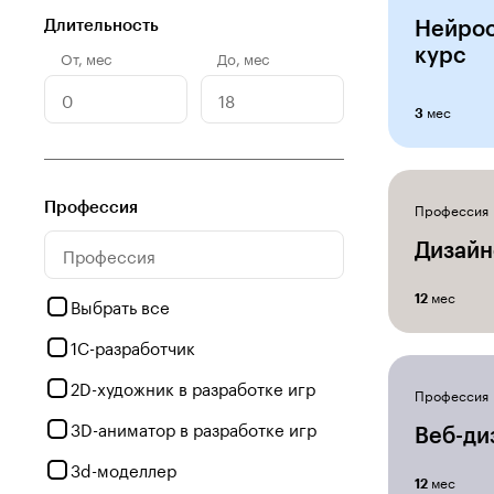
Длительность
Нейрос
курс
От
,
мес
До
,
мес
мес
3
Профессия
Профессия
Дизайн
мес
12
Выбрать все
1С-разработчик
2D-художник в разработке игр
Профессия
3D-аниматор в разработке игр
Веб-ди
3d-моделлер
мес
12