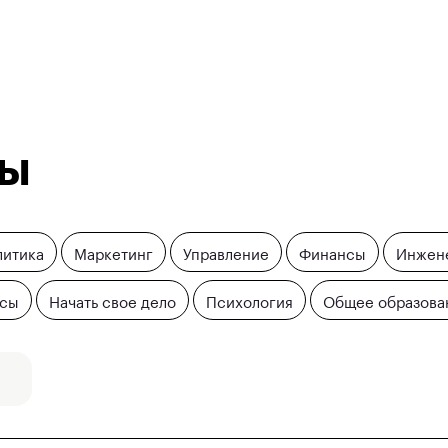
сы
литика
Маркетинг
Управление
Финансы
Инжен
йсы
Начать свое дело
Психология
Общее образова