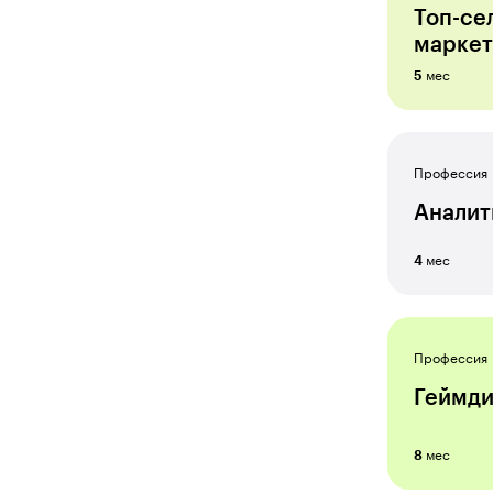
Предприниматель
Топ-се
маркет
Продуктовый аналитик
мес
5
Продюсер
Разработчик игр
Разработчик VR&AR
Профессия
Редактор
Аналит
Режиссёр монтажа
мес
4
Репутационный маркетолог
Ретушер
Профессия
Системный администратор
Геймди
Создатель спецэффектов
Специалист по видеомонтажу
мес
8
Специалист по