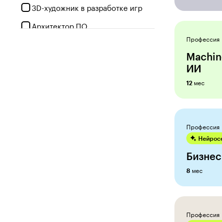
3D-художник в разработке игр
Архитектор ПО
Профессия
Бизнес-аналитик
Machin
Бухгалтер
ИИ
Веб-дизайнер
мес
12
Веб-разработчик
Геймдизайнер
Профессия
Графический дизайнер
Нейросе
Гуманитарные науки
Бизнес
мес
Дизайнер интерьеров
8
Дизайнер мебели
Дизайнер на фрилансе
Профессия