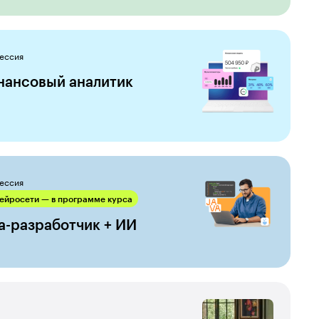
ессия
нансовый аналитик
ессия
ейросети — в программе курса
a-разработчик + ИИ