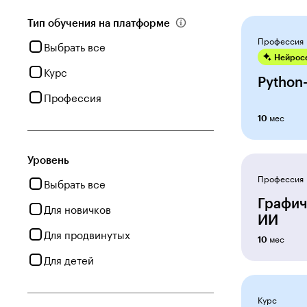
Тип обучения на платформе
Профессия
Выбрать все
Нейросе
Курс
Python
Профессия
мес
10
Уровень
Профессия
Выбрать все
Графич
Для новичков
ИИ
Для продвинутых
мес
10
Для детей
Курс