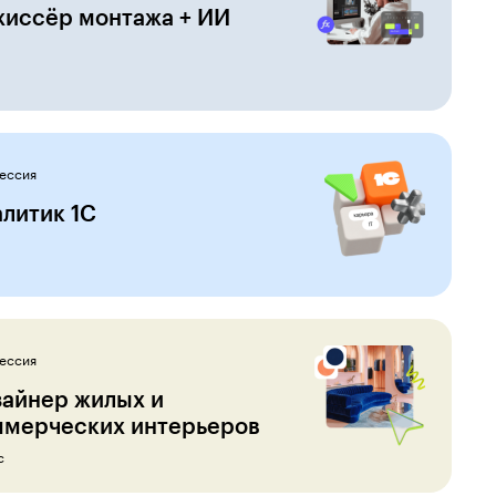
жиссёр монтажа + ИИ
ессия
литик 1С
ессия
зайнер жилых и
ммерческих интерьеров
с