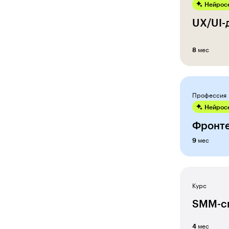
Дизайнер одежды
Нейросе
UX/UI-
Дизайнер-декоратор
Директор по продажам
мес
8
Директор школы
Естественные науки
Профессия
Звукорежиссер
Нейросе
Интернет-маркетолог
Фронте
Исследователь искусственного
мес
9
интеллекта
Кино и видео оператор
Композитор
Курс
SMM-с
Контент-маркетолог
Концепт-художник
мес
4