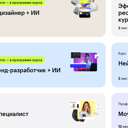
ти — в программе курса
Эф
дизайнер + ИИ
ре
ку
мес
2
Курс
ти — в программе курса
Ней
нд-разработчик + ИИ
мес
2
Проф
пециалист
Мо
ме
12