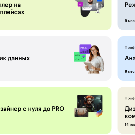
ллер на
Ре
плейсах
мес
9
Проф
ик данных
Ана
мес
8
Проф
зайнер с нуля до PRO
Ди
ко
ме
14