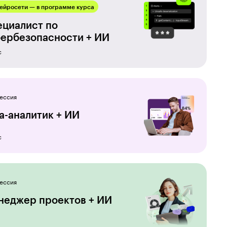
ейросети — в программе курса
ециалист по
ербезопас­но­сти + ИИ
с
ессия
a-аналитик + ИИ
с
ессия
неджер проектов + ИИ