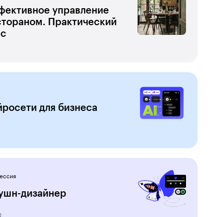
фективное управление
стораном. Практический
рс
росети для бизнеса
ессия
ушн-дизайнер
с