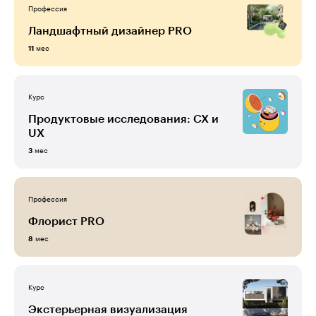
Профессия
Ландшафтный дизайнер PRO
мес
11
Курс
Продуктовые исследования: CX и
UX
мес
3
Профессия
Флорист PRO
мес
8
Курс
Экстерьерная визуализация