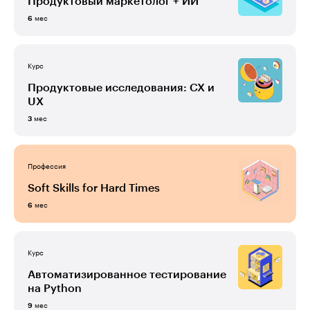
Продуктовый маркетолог + ИИ
мес
6
Курс
Продуктовые исследования: CX и
UX
мес
3
Профессия
Soft Skills for Hard Times
мес
6
Курс
Автоматизированное тестирование
на Python
мес
9