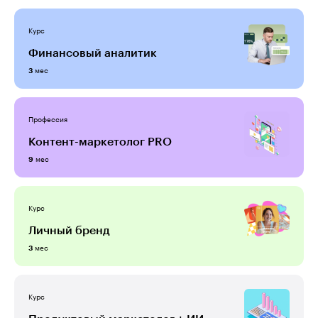
Курс
Финансовый аналитик
мес
3
Профессия
Контент-маркетолог PRO
мес
9
Курс
Личный бренд
мес
3
Курс