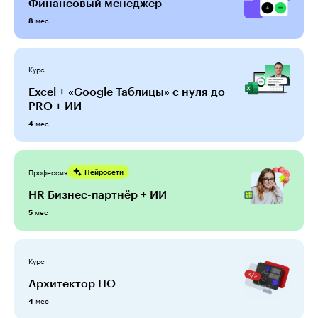
Финансовый менеджер
мес
8
Курс
Excel + «Google Таблицы» с нуля до
PRO + ИИ
мес
4
Профессия
Нейросети
HR Бизнес-партнёр + ИИ
мес
5
Курс
Архитектор ПО
мес
4