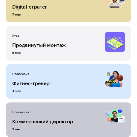
Digital-стратег
мес
7
Курс
Продвинутый монтаж
мес
5
Профессия
Фитнес-тренер
мес
4
Профессия
Коммерческий директор
мес
3