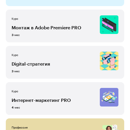
Курс
Монтаж в Adobe Premiere PRO
мес
3
Курс
Digital-стратегия
мес
3
Курс
Интернет-маркетинг PRO
мес
4
Профессия