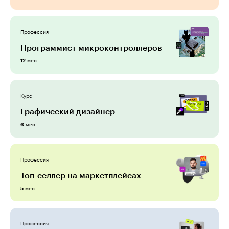
Профессия
Программист микроконтролле­ров
мес
12
Курс
Графический дизайнер
мес
6
Профессия
Топ-селлер на маркетплейсах
мес
5
Профессия