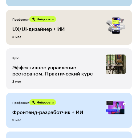
Профессия
Нейросети
UX/UI-дизайнер + ИИ
мес
8
Курс
Эффективное управление
рестораном. Практический курс
мес
2
Профессия
Нейросети
Фронтенд-разработчик + ИИ
мес
9