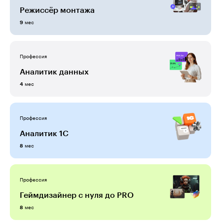
Режиссёр монтажа
мес
9
Профессия
Аналитик данных
мес
4
Профессия
Аналитик 1С
мес
8
Профессия
Геймдизайнер с нуля до PRO
мес
8