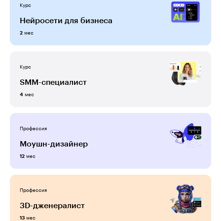
Курс
Нейросети для бизнеса
мес
2
Курс
SMM-специалист
мес
4
Профессия
Моушн-дизайнер
мес
12
Профессия
3D-дженералист
мес
13