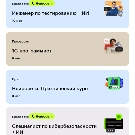
Профессия
Нейросети
Инженер по тестированию + ИИ
мес
10
Профессия
1С-программист
мес
8
Курс
Нейросети. Практический курс
мес
3
Профессия
Нейросети
Специалист по кибербезопас­но­сти
+ ИИ